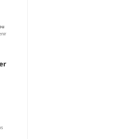
ou
enir
er
ns